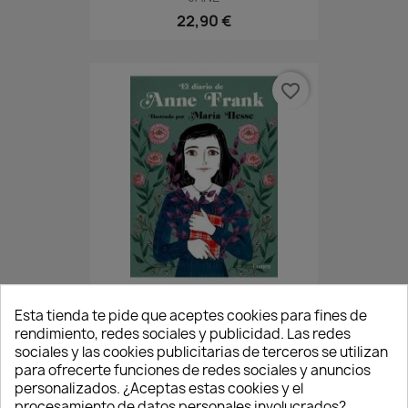
22,90 €
favorite_border
DIARIO ANNE FRANK ILUSTRADO
Esta tienda te pide que aceptes cookies para fines de
rendimiento, redes sociales y publicidad. Las redes
25,90 €
sociales y las cookies publicitarias de terceros se utilizan
para ofrecerte funciones de redes sociales y anuncios
personalizados. ¿Aceptas estas cookies y el
procesamiento de datos personales involucrados?