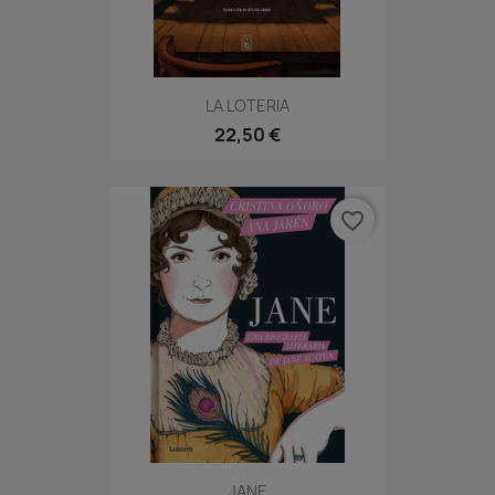
LA LOTERIA
22,50 €
favorite_border
JANE