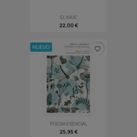
EL VIAJE
22,00 €
NUEVO
favorite_border
POESIA ESENCIAL
25,95 €