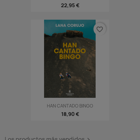
22,95 €
favorite_border
HAN CANTADO BINGO
18,90 €
Los productos más vendidos
