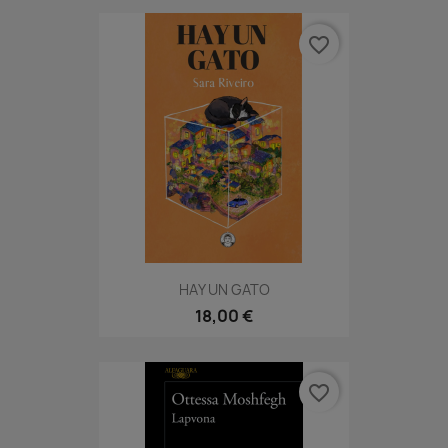
favorite_border
HAY UN GATO
18,00 €
favorite_border