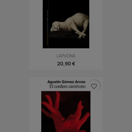
LAPVONA
20,90 €
favorite_border