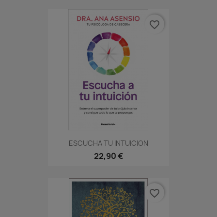
favorite_border
ESCUCHA TU INTUICION
22,90 €
favorite_border