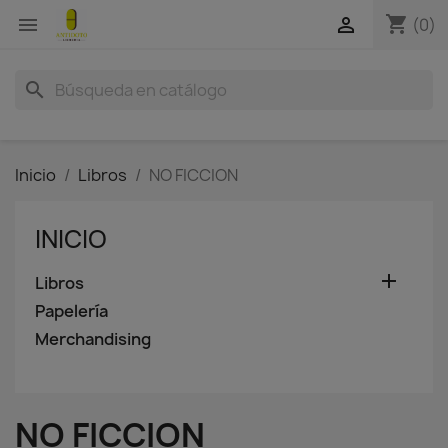
shopping_cart


(0)
search
Inicio
Libros
NO FICCION
INICIO

Libros
Papelería
Merchandising
NO FICCION