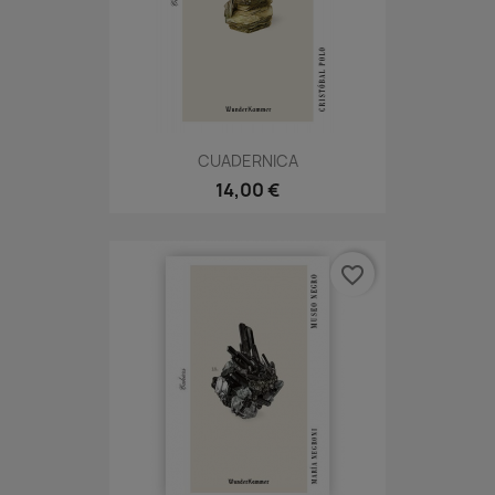
CUADERNICA
14,00 €
favorite_border