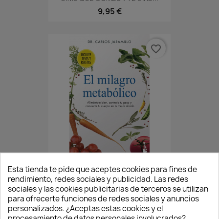
9,95 €
favorite_border
EL MILAGRO METABOLICO
Esta tienda te pide que aceptes cookies para fines de
rendimiento, redes sociales y publicidad. Las redes
10,95 €
sociales y las cookies publicitarias de terceros se utilizan
para ofrecerte funciones de redes sociales y anuncios
personalizados. ¿Aceptas estas cookies y el
procesamiento de datos personales involucrados?