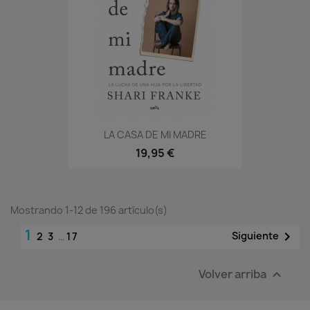
LA CASA DE MI MADRE
19,95 €
Mostrando 1-12 de 196 artículo(s)
1

Siguiente
2
3
…
17
Volver arriba
