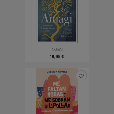
AMAGI
18,95 €
favorite_border