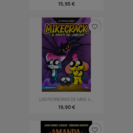
15,95 €
favorite_border
LAS PERRERIAS DE MIKE 4...
19,90 €
favorite_border