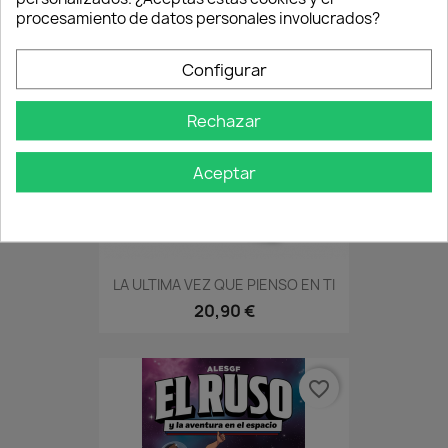
procesamiento de datos personales involucrados?
favorite_border
Configurar
Rechazar
Aceptar
LA ULTIMA VEZ QUE PIENSO EN TI
20,90 €
favorite_border