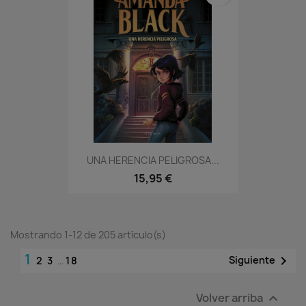
UNA HERENCIA PELIGROSA...
15,95 €
Mostrando 1-12 de 205 artículo(s)
1

Siguiente
2
3
…
18
Volver arriba
