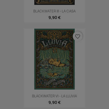
BLACKWATER III - LA CASA
9,90 €
favorite_border
BLACKWATER VI - LA LLUVIA
9,90 €