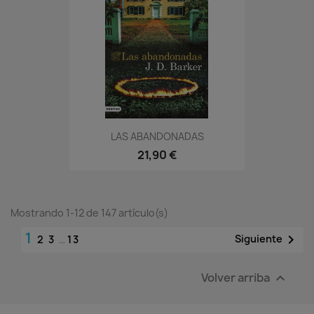
LAS ABANDONADAS
21,90 €
Mostrando 1-12 de 147 artículo(s)
1

Siguiente
2
3
…
13
Volver arriba
