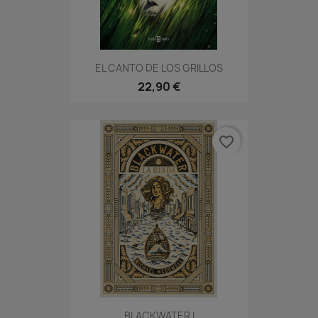
EL CANTO DE LOS GRILLOS
22,90 €
favorite_border
BLACKWATER I