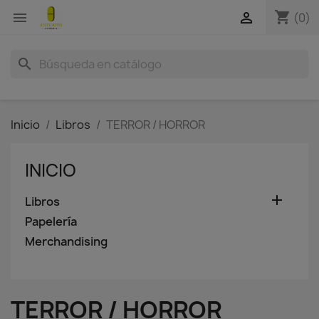
shopping_cart


(0)
search
Inicio
Libros
TERROR / HORROR
INICIO

Libros
Papelería
Merchandising
TERROR / HORROR