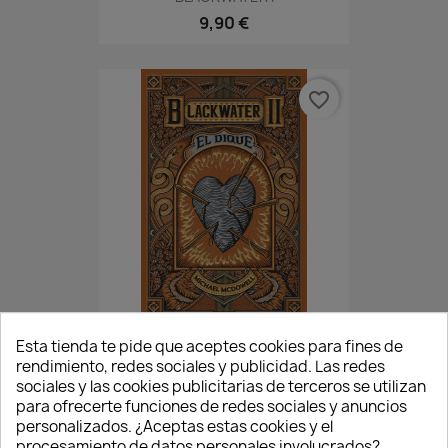
9,90 €
favorite_border
BLACKWATER II - EL DIQUE
Esta tienda te pide que aceptes cookies para fines de
rendimiento, redes sociales y publicidad. Las redes
9,90 €
sociales y las cookies publicitarias de terceros se utilizan
para ofrecerte funciones de redes sociales y anuncios
personalizados. ¿Aceptas estas cookies y el
procesamiento de datos personales involucrados?