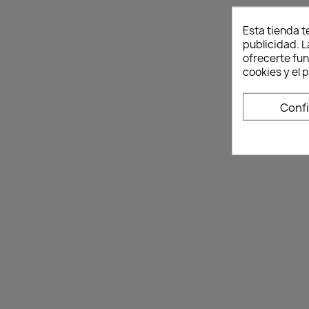
Esta tienda t
publicidad. L
ofrecerte fu
cookies y el
Conf